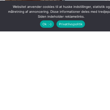
Websitet anvender cookies til at huske indstillinger, statistik og
målretning af annoncering. Disse informationer deles med tredjepa
Siden indeholder reklamelinks.
Ok :-)
Privatlivspolitik
Privat spaoplevelse hos Harmony Massage &
Spa